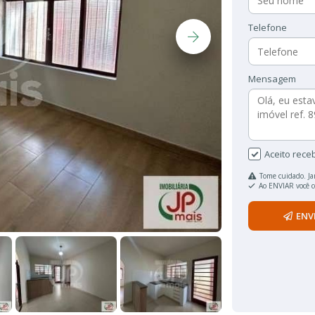
Telefone
Mensagem
Aceito rece
Tome cuidado. Ja
Ao ENVIAR você 
ENV