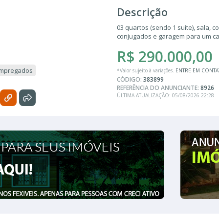
Descrição
03 quartos (sendo 1 suíte), sala, 
conjugados e garagem para um ca
R$ 290.000,00
Empregados
*Valor sujeito à variações.
ENTRE EM CONT
CÓDIGO:
383899
REFERÊNCIA DO ANUNCIANTE:
8926
ÚLTIMA ATUALIZAÇÃO: 05/08/2026 22:28