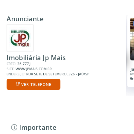
Anunciante
VENDA
R$ 320.000
Casa
Imobiliária Jp Mais
CRECI:
36.777 J
SITE:
WWW.JPMAIS.COM.BR
Condomínio São Matheus
J
ENDEREÇO:
RUA SETE DE SETEMBRO, 326 - JAÚ/SP
3 Quartos
3 Banheiros
VER TELEFONE
Importante