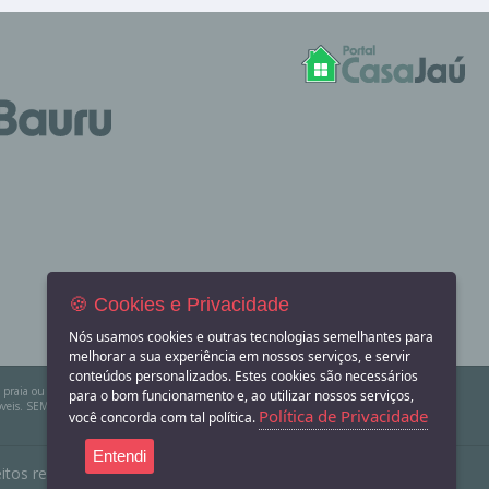
🍪 Cookies e Privacidade
Nós usamos cookies e outras tecnologias semelhantes para
melhorar a sua experiência em nossos serviços, e servir
conteúdos personalizados. Estes cookies são necessários
na praia ou sítio para eventos? Aqui você também encontra! O Portal Casa Jaú apenas divulga
para o bom funcionamento e, ao utilizar nossos serviços,
eis. SEMPRE consulte a imobiliária ou proprietário para confirmar as informações
Política de Privacidade
você concorda com tal política.
Entendi
itos reservados.