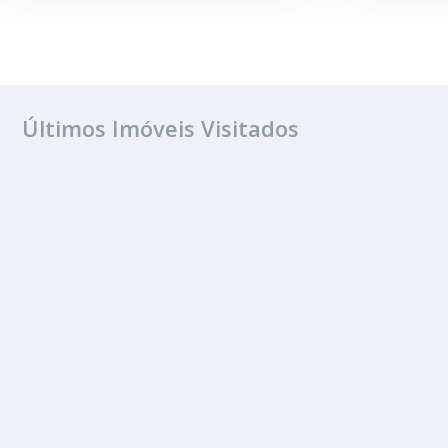
Últimos Imóveis Visitados
VENDA
Jardim Bela Vist
3 Quartos
2 Banheiros