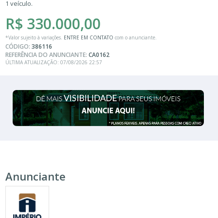
1 veículo.
R$ 330.000,00
*Valor sujeito à variações.
ENTRE EM CONTATO
com o anunciante.
CÓDIGO:
386116
REFERÊNCIA DO ANUNCIANTE:
CA0162
ÚLTIMA ATUALIZAÇÃO: 07/08/2026 22:57
Anunciante