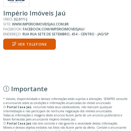
Império Imóveis Jaú
CRECI:
32.011-J
SITE:
WWW.IMPERIOIMOVEISJAU.COM.BR
FACEBOOK:
FACEBOOK.COM/IMPERIOIMOVEISJAU/
ENDEREÇO:
RUA RUA SETE DE SETEMBRO, 454 - CENTRO - JAÚ/SP
VER TELEFONE
Importante
* Valores, disponibilidade e demais informações estão sujeitas à alterações. SEMPRE consulte
o anunciante sobre as condições e informações atualizadas do imóvel anunciado.
O
Portal Casa Jaú
, incluindo todos seus colaboradores, não realizam qualquer
intermediação e não participam de nenhuma negociação dos imóveis anunciados.
Todas as informações e imagens deste anúncio fazem parte de um anúncio publicitário e
foram fornecidas pelo anunciante Império Imóveis Jaú.
O
Portal Casa Jaú
não tem controle e não garante a veracidade destas informações.
Móveis e demais objetos exibidos nas fotos não fazem parte da oferta. Contate o anunciante