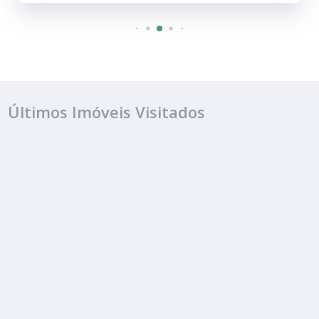
Últimos Imóveis Visitados
VENDA
R$ 1.790.000
Casa
Jardim Continental
6 Quartos
3 Banheiros
800.00 m²