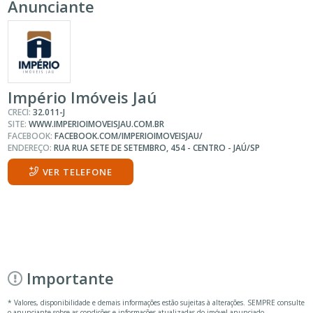
Anunciante
Império Imóveis Jaú
CRECI:
32.011-J
SITE:
WWW.IMPERIOIMOVEISJAU.COM.BR
FACEBOOK:
FACEBOOK.COM/IMPERIOIMOVEISJAU/
ENDEREÇO:
RUA RUA SETE DE SETEMBRO, 454 - CENTRO - JAÚ/SP
VER TELEFONE
Importante
* Valores, disponibilidade e demais informações estão sujeitas à alterações. SEMPRE consulte
o anunciante sobre as condições e informações atualizadas do imóvel anunciado.