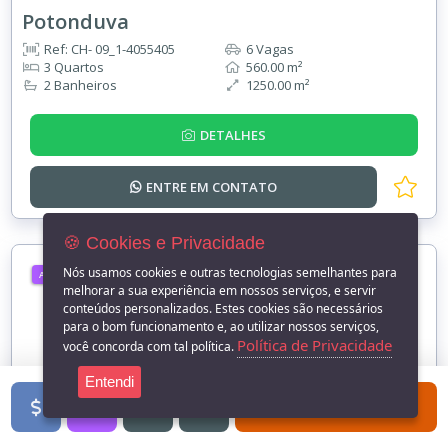
Potonduva
Ref: CH- 09_1-4055405
6 Vagas
3 Quartos
560.00 m²
2 Banheiros
1250.00 m²
DETALHES
ENTRE EM
CONTATO
🍪 Cookies e Privacidade
Nós usamos cookies e outras tecnologias semelhantes para
ALUGUEL
melhorar a sua experiência em nossos serviços, e servir
conteúdos personalizados. Estes cookies são necessários
para o bom funcionamento e, ao utilizar nossos serviços,
Política de Privacidade
você concorda com tal política.
Entendi
FILTROS