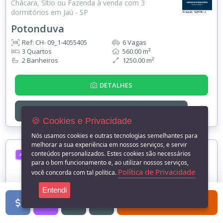
Chácara, Sítio ou Fazenda à venda com 3
dormitórios em Jaú - SP
Potonduva
Ref: CH- 09_1-4055405
6 Vagas
3 Quartos
560.00 m²
2 Banheiros
1250.00 m²
DETALHES
ENTRE EM
CONTATO
🍪 Cookies e Privacidade
Nós usamos cookies e outras tecnologias semelhantes para
melhorar a sua experiência em nossos serviços, e servir
conteúdos personalizados. Estes cookies são necessários
ALUGUEL
para o bom funcionamento e, ao utilizar nossos serviços,
Política de Privacidade
você concorda com tal política.
Entendi
FILTROS