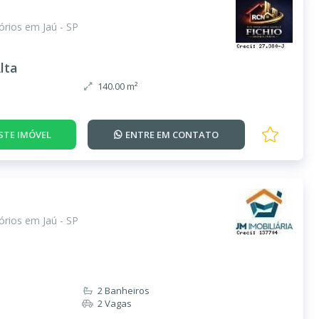
rios em Jaú - SP
lta
140.00 m²
STE IMÓVEL
ENTRE EM
CONTATO
rios em Jaú - SP
2 Banheiros
2 Vagas