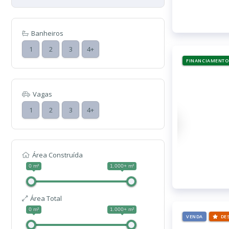
Banheiros
1
2
3
4+
FINANCIAMENTO
Vagas
1
2
3
4+
Área Construída
0 m²
1.000+ m²
Área Total
0 m²
1.000+ m²
VENDA
DE