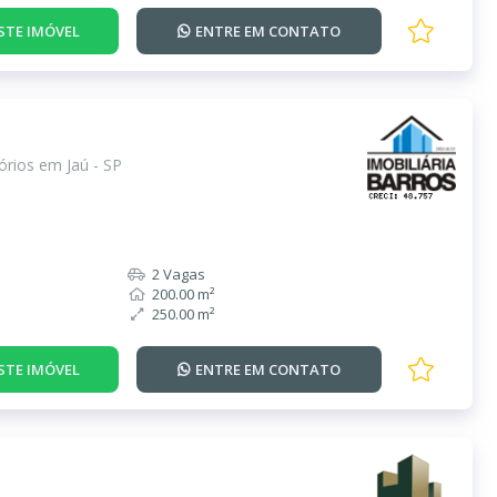
STE IMÓVEL
ENTRE EM
CONTATO
rios em Jaú - SP
2 Vagas
200.00 m²
250.00 m²
STE IMÓVEL
ENTRE EM
CONTATO