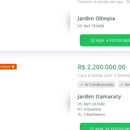
Terreno à venda em Jaú - S
Jardim Olímpia
Ref: TE0428
VEJA
4
FOTOS DES
R$ 2.200.000,00
STAQUE
Casa à venda com 4 dormitó
Ar Condicionado
Ar
Jardim Itamaraty
Ref: CA1540
4 Quartos
3 Banheiros
VEJA
35
FOTOS DE