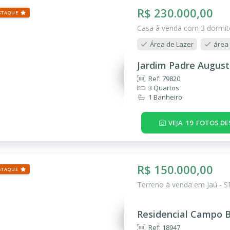
R$ 230.000,00
STAQUE
Casa à venda com 3 dormitó
Área de Lazer
área
Jardim Padre August
Ref: 79820
3 Quartos
1 Banheiro
VEJA
19
FOTOS DE
R$ 150.000,00
STAQUE
Terreno à venda em Jaú - S
Residencial Campo 
Ref: 18947