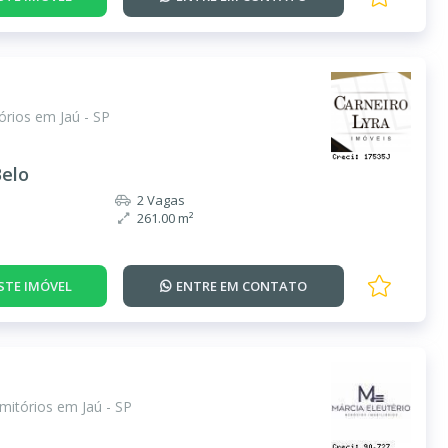
rios em Jaú - SP
Belo
2 Vagas
261.00 m²
STE IMÓVEL
ENTRE EM
CONTATO
mitórios em Jaú - SP