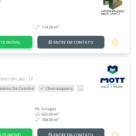
P
174.00 m²
TE IMÓVEL
ENTRE EM
CONTATO
rios em Jaú - SP
mários De Cozinha
Churrasqueira
...
4 Vagas
620.00 m²
768.00 m²
STE IMÓVEL
ENTRE EM
CONTATO