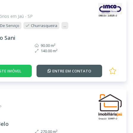
rios em Jaú - SP
 De Serviço
Churrasqueira
...
o Sani
90.00 m²
140.00 m²
STE IMÓVEL
ENTRE EM
CONTATO
P
Belo
270.00 m²