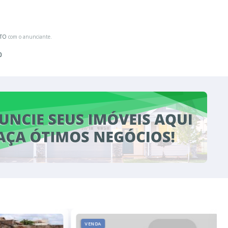
ATO
com o anunciante.
0
VENDA