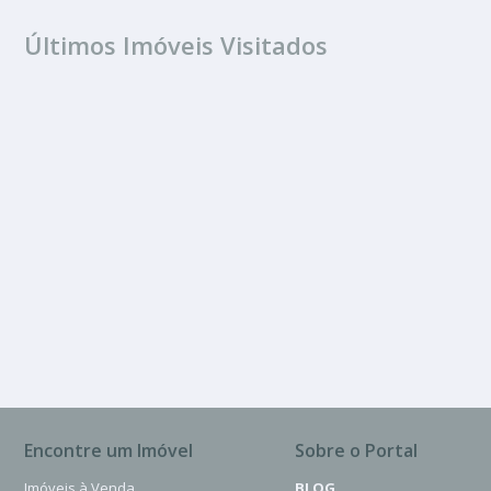
Últimos Imóveis Visitados
FINANCIAMENTO
Jardim América
360.00 m²
Encontre um Imóvel
Sobre o Portal
Imóveis à Venda
BLOG