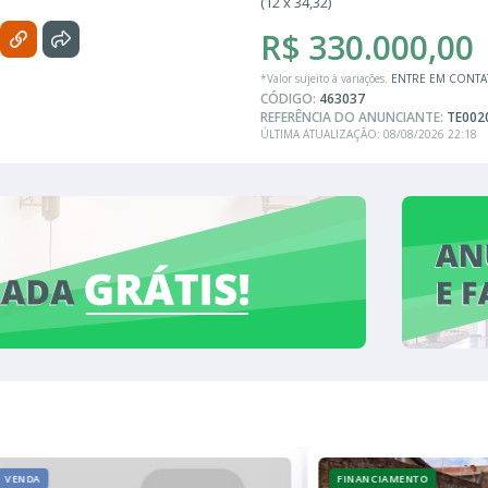
(12 x 34,32)
R$ 330.000,00
*Valor sujeito à variações.
ENTRE EM CONT
CÓDIGO:
463037
REFERÊNCIA DO ANUNCIANTE:
TE002
ÚLTIMA ATUALIZAÇÃO: 08/08/2026 22:18
VENDA
FINANCIAMENTO