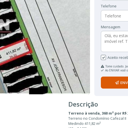
Telefone
Mensagem
Aceito rece
Tome cuidado. Ja
Ao ENVIAR você 
ENV
Descrição
Terreno à venda, 360 m² por R$ 3
Terreno no Condomínio Cafezal II
Medindo 411,82 m²