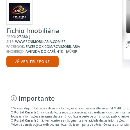
R$ 380.000
Terreno
Fichio Imobiliária
CRECI:
27.380-J
SITE:
WWW.RCNIMOBILIARIA.COM.BR
Jardim Alvorada I
J
FACEBOOK:
FACEBOOK.COM/RCNIMOBILIARIA
495.00 m²
ENDEREÇO:
AVENIDA DO CAFÉ, 413 - JAÚ/SP
VER TELEFONE
Importante
* Valores, disponibilidade e demais informações estão sujeitas à alterações. SEMPRE cons
O
Portal Casa Jaú
, incluindo todos seus colaboradores, não realizam qualquer inter
Todas as informações e imagens deste anúncio fazem parte de um anúncio publicitário e f
O
Portal Casa Jaú
não tem controle e não garante a veracidade destas informações.
Móveis e demais objetos exibidos nas fotos não fazem parte da oferta. Contate o anuncian