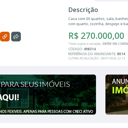
Descrição
Casa com 03 quartos, sala, banhei
com quarto, cozinha, despejo e ba
R$ 270.000,00
*Valor sujeito à variações.
ENTRE EM CONT
CÓDIGO:
498314
REFERÊNCIA DO ANUNCIANTE:
8614
ÚLTIMA ATUALIZAÇÃO: 28/07/2026 22:13