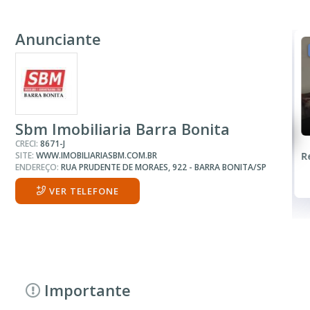
Anunciante
VENDA
R$ 300.000
Casa
Sbm Imobiliaria Barra Bonita
CRECI:
8671-J
SITE:
WWW.IMOBILIARIASBM.COM.BR
Vila São Jose
R
ENDEREÇO:
RUA PRUDENTE DE MORAES, 922 - BARRA BONITA/SP
1 Quarto
1 Banheiro
VER TELEFONE
Importante