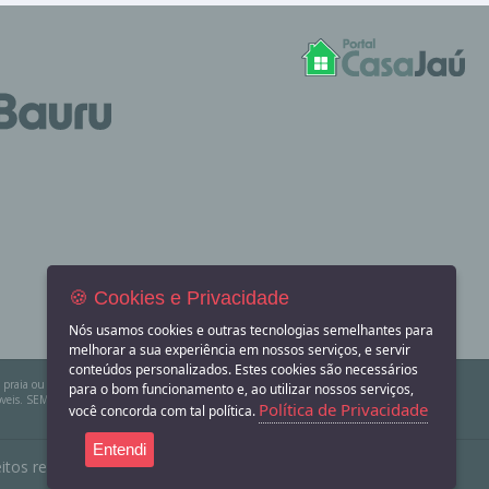
🍪 Cookies e Privacidade
Nós usamos cookies e outras tecnologias semelhantes para
melhorar a sua experiência em nossos serviços, e servir
conteúdos personalizados. Estes cookies são necessários
na praia ou sítio para eventos? Aqui você também encontra! O Portal Casa Jaú apenas divulga
para o bom funcionamento e, ao utilizar nossos serviços,
eis. SEMPRE consulte a imobiliária ou proprietário para confirmar as informações
Política de Privacidade
você concorda com tal política.
Entendi
itos reservados.