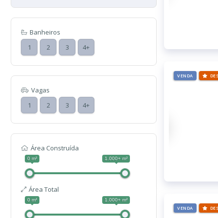
Banheiros
1
2
3
4+
VENDA
DE
Vagas
1
2
3
4+
Área Construída
0 m²
1.000+ m²
Área Total
0 m²
1.000+ m²
VENDA
DE