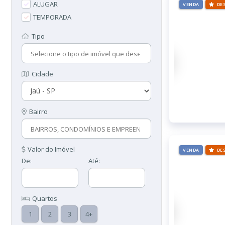
ALUGAR
VENDA
DE
TEMPORADA
Tipo
Cidade
Bairro
Valor do Imóvel
VENDA
DE
De:
Até:
Quartos
1
2
3
4+