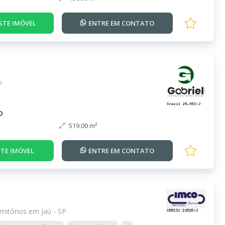
STE IMÓVEL
ENTRE EM
CONTATO
P
o
519.00 m²
TE IMÓVEL
ENTRE EM
CONTATO
mitórios em Jaú - SP