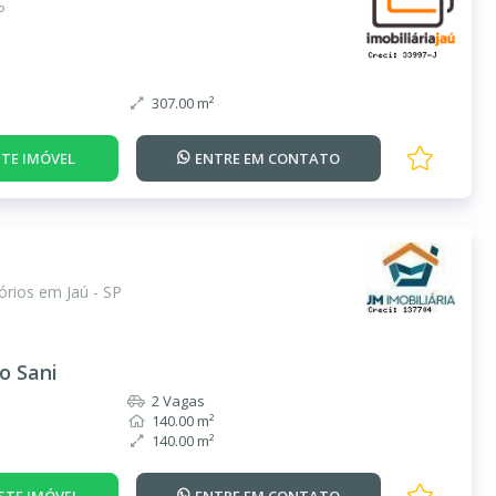
P
307.00 m²
TE IMÓVEL
ENTRE EM
CONTATO
rios em Jaú - SP
o Sani
2 Vagas
140.00 m²
140.00 m²
STE IMÓVEL
ENTRE EM
CONTATO