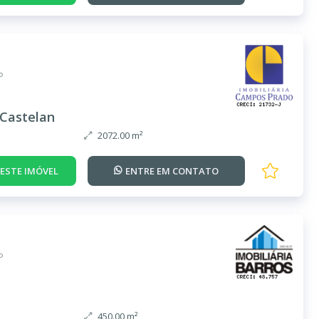
P
Castelan
2072.00 m²
DESTE IMÓVEL
ENTRE EM
CONTATO
P
450.00 m²