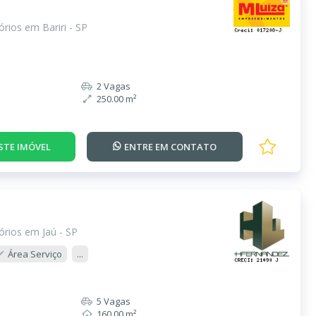
rios em Bariri - SP
2 Vagas
250.00 m²
STE IMÓVEL
ENTRE EM
CONTATO
rios em Jaú - SP
Área Serviço
...
5 Vagas
160.00 m²