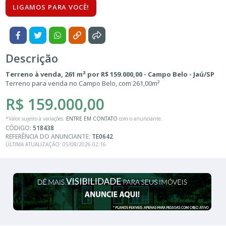
LIGAMOS PARA VOCÊ!
Descrição
Terreno à venda, 261 m² por R$ 159.000,00 - Campo Belo - Jaú/SP
Terreno para venda no Campo Belo, com 261,00m²
R$ 159.000,00
*Valor sujeito à variações.
ENTRE EM CONTATO
com o anunciante.
CÓDIGO:
518438
REFERÊNCIA DO ANUNCIANTE:
TE0642
ÚLTIMA ATUALIZAÇÃO: 05/08/2026 02:16