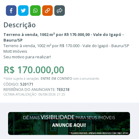
Descrição
Terreno à venda, 1002 m² por R$ 170.000,00 - Vale do Igapó -
Bauru/SP
Terreno à venda, 1002 m² por R$ 170.000 - Vale do Igapó - Bauru/SP
Mott Imóveis
Seu motivo para realizar!
R$ 170.000,00
*Valor sujeito à variações.
ENTRE EM CONTATO
com o anunciante.
CÓDIGO:
520171
REFERÊNCIA DO ANUNCIANTE:
TE0218
ÚLTIMA ATUALIZAÇÃO: 06/08/2026 21:25