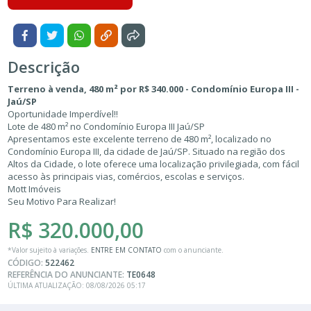
Descrição
Terreno à venda, 480 m² por R$ 340.000 - Condomínio Europa III -
Jaú/SP
Oportunidade Imperdível!!
Lote de 480 m² no Condomínio Europa III Jaú/SP
Apresentamos este excelente terreno de 480 m², localizado no
Condomínio Europa III, da cidade de Jaú/SP. Situado na região dos
Altos da Cidade, o lote oferece uma localização privilegiada, com fácil
acesso às principais vias, comércios, escolas e serviços.
Mott Imóveis
Seu Motivo Para Realizar!
R$ 320.000,00
*Valor sujeito à variações.
ENTRE EM CONTATO
com o anunciante.
CÓDIGO:
522462
REFERÊNCIA DO ANUNCIANTE:
TE0648
ÚLTIMA ATUALIZAÇÃO: 08/08/2026 05:17