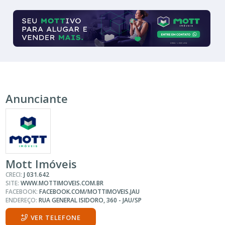
Anunciante
Mott Imóveis
CRECI:
J 031.642
SITE:
WWW.MOTTIMOVEIS.COM.BR
FACEBOOK:
FACEBOOK.COM/MOTTIMOVEIS.JAU
ENDEREÇO:
RUA GENERAL ISIDORO, 360 - JAU/SP
VER TELEFONE