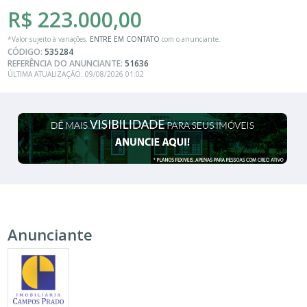
R$ 223.000,00
*Valor sujeito à variações.
ENTRE EM CONTATO
com o anunciante.
CÓDIGO:
535284
REFERÊNCIA DO ANUNCIANTE:
51636
ÚLTIMA ATUALIZAÇÃO: 09/08/2026 01:02
Anunciante