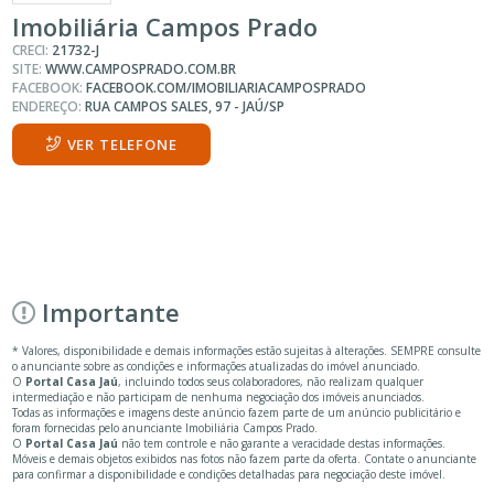
Imobiliária Campos Prado
CRECI:
21732-J
SITE:
WWW.CAMPOSPRADO.COM.BR
FACEBOOK:
FACEBOOK.COM/IMOBILIARIACAMPOSPRADO
ENDEREÇO:
RUA CAMPOS SALES, 97 - JAÚ/SP
VER TELEFONE
Importante
* Valores, disponibilidade e demais informações estão sujeitas à alterações. SEMPRE consulte
o anunciante sobre as condições e informações atualizadas do imóvel anunciado.
O
Portal Casa Jaú
, incluindo todos seus colaboradores, não realizam qualquer
intermediação e não participam de nenhuma negociação dos imóveis anunciados.
Todas as informações e imagens deste anúncio fazem parte de um anúncio publicitário e
foram fornecidas pelo anunciante Imobiliária Campos Prado.
O
Portal Casa Jaú
não tem controle e não garante a veracidade destas informações.
Móveis e demais objetos exibidos nas fotos não fazem parte da oferta. Contate o anunciante
para confirmar a disponibilidade e condições detalhadas para negociação deste imóvel.