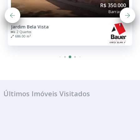
R$ 350.000
Barracão
Jardim Bela Vista
2 Quartos
686.00 m²
Últimos Imóveis Visitados
VENDA
R$ 300.000