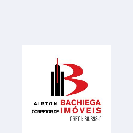
Barracão
Distrito De Potunduva
160.00 m²