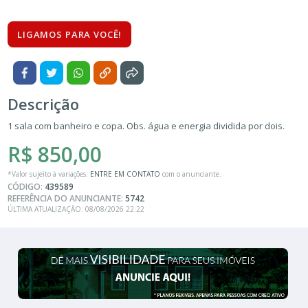
LIGAMOS PARA VOCÊ!
Descrição
1 sala com banheiro e copa. Obs. água e energia dividida por dois.
R$ 850,00
*Valor sujeito à variações.
ENTRE EM CONTATO
com o anunciante.
CÓDIGO:
439589
REFERÊNCIA DO ANUNCIANTE:
5742
ÚLTIMA ATUALIZAÇÃO: 08/08/2026 22:22