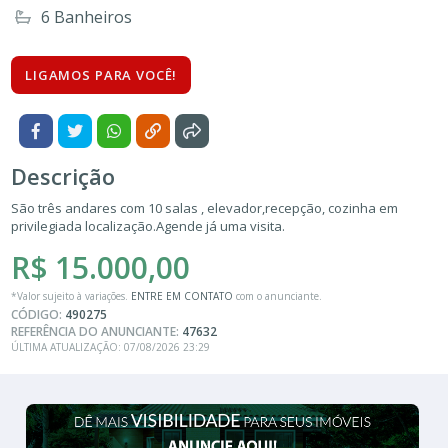
6 Banheiros
LIGAMOS PARA VOCÊ!
Descrição
São três andares com 10 salas , elevador,recepção, cozinha em
privilegiada localização.Agende já uma visita.
R$ 15.000,00
*Valor sujeito à variações.
ENTRE EM CONTATO
com o anunciante.
CÓDIGO:
490275
REFERÊNCIA DO ANUNCIANTE:
47632
ÚLTIMA ATUALIZAÇÃO: 07/08/2026 23:29