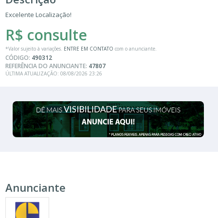
Excelente Localização!
R$ consulte
*Valor sujeito à variações.
ENTRE EM CONTATO
com o anunciante.
CÓDIGO:
490312
REFERÊNCIA DO ANUNCIANTE:
47807
ÚLTIMA ATUALIZAÇÃO: 08/08/2026 23:26
Anunciante