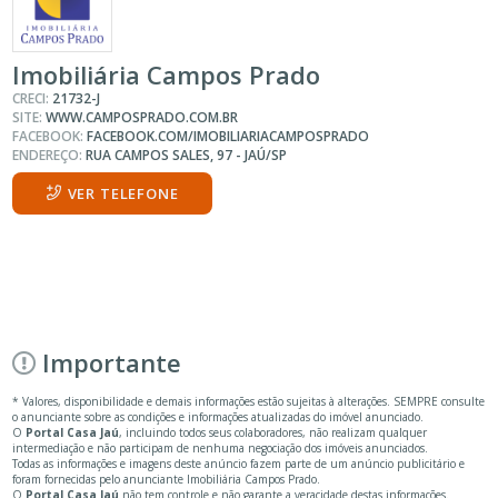
Imobiliária Campos Prado
CRECI:
21732-J
SITE:
WWW.CAMPOSPRADO.COM.BR
FACEBOOK:
FACEBOOK.COM/IMOBILIARIACAMPOSPRADO
ENDEREÇO:
RUA CAMPOS SALES, 97 - JAÚ/SP
VER TELEFONE
Importante
* Valores, disponibilidade e demais informações estão sujeitas à alterações. SEMPRE consulte
o anunciante sobre as condições e informações atualizadas do imóvel anunciado.
O
Portal Casa Jaú
, incluindo todos seus colaboradores, não realizam qualquer
intermediação e não participam de nenhuma negociação dos imóveis anunciados.
Todas as informações e imagens deste anúncio fazem parte de um anúncio publicitário e
foram fornecidas pelo anunciante Imobiliária Campos Prado.
O
Portal Casa Jaú
não tem controle e não garante a veracidade destas informações.