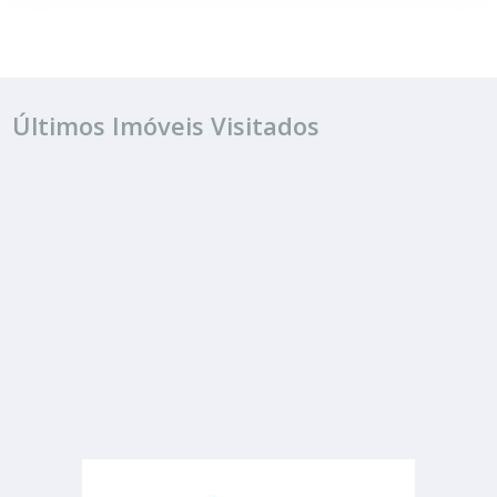
Últimos Imóveis Visitados
ALUGUEL
R$ consulte
Terreno
Vila Santa Maria
462.00 m²