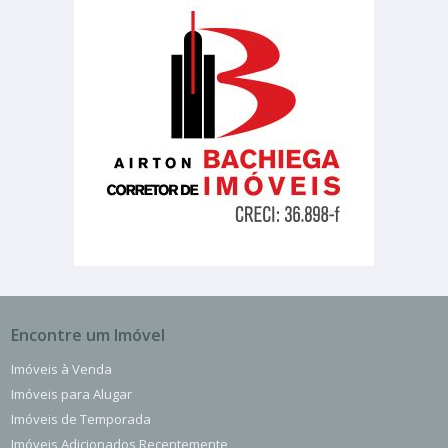
Encontre um Imóvel
Imóveis à Venda
Imóveis para Alugar
Imóveis de Temporada
Imóveis Adicionados Recentemente