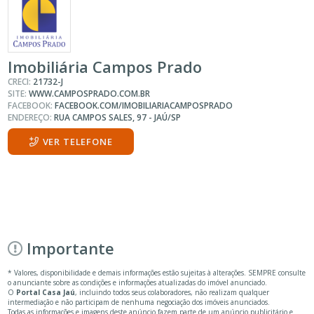
Imobiliária Campos Prado
CRECI:
21732-J
SITE:
WWW.CAMPOSPRADO.COM.BR
FACEBOOK:
FACEBOOK.COM/IMOBILIARIACAMPOSPRADO
ENDEREÇO:
RUA CAMPOS SALES, 97 - JAÚ/SP
VER TELEFONE
Importante
* Valores, disponibilidade e demais informações estão sujeitas à alterações. SEMPRE consulte
o anunciante sobre as condições e informações atualizadas do imóvel anunciado.
O
Portal Casa Jaú
, incluindo todos seus colaboradores, não realizam qualquer
intermediação e não participam de nenhuma negociação dos imóveis anunciados.
Todas as informações e imagens deste anúncio fazem parte de um anúncio publicitário e