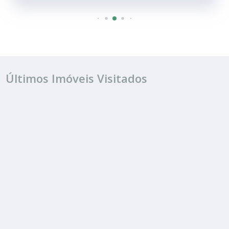
Últimos Imóveis Visitados
ALUGUEL
R$ 1.700
Sala ou Salão Comercial
Centro
1 Banheiro
60.00 m²