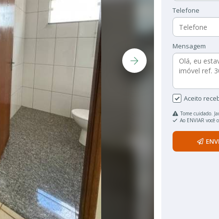
Telefone
Mensagem
Aceito rece
Tome cuidado. Ja
Ao ENVIAR você 
ENV