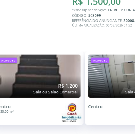
R$ 1.500,00
*Valor sujeito à variações.
ENTRE EM CONT
CÓDIGO:
503099
REFERÊNCIA DO ANUNCIANTE:
30008
ÚLTIMA ATUALIZAÇÃO: 05/08/2026 01:52
ALUGUEL
ALUGUEL
R$ 1.200
Sala ou Salão Comercial
Sala 
entro
Centro
35.00 m²