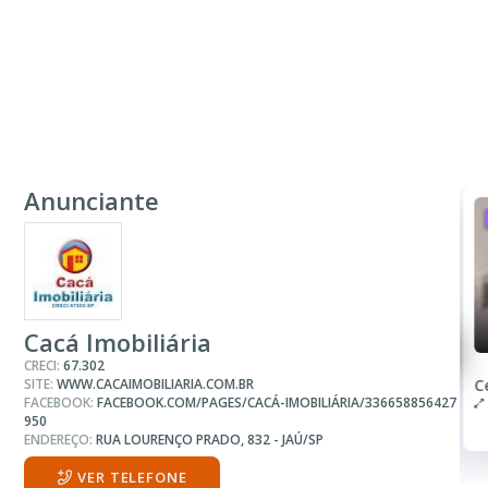
Anunciante
ALUGUEL
R$ 1.200
Sala ou Salão Comercial
Cacá Imobiliária
CRECI:
67.302
SITE:
WWW.CACAIMOBILIARIA.COM.BR
Vila Nova
C
FACEBOOK:
FACEBOOK.COM/PAGES/CACÁ-IMOBILIÁRIA/336658856427
100.00 m²
950
ENDEREÇO:
RUA LOURENÇO PRADO, 832 - JAÚ/SP
VER TELEFONE