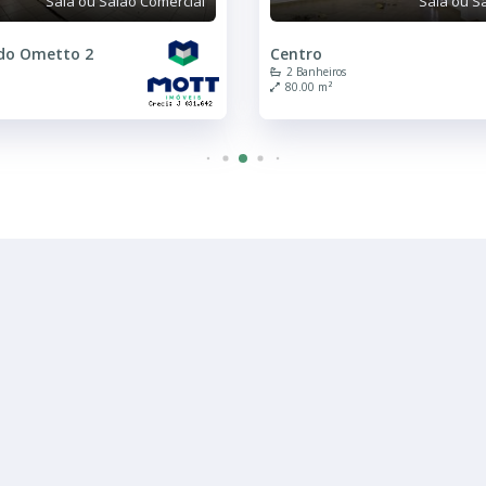
Sala ou Salão Comercial
Sala ou S
do Ometto 2
Centro
2 Banheiros
80.00 m²
R$ 1.500
Sala ou Salão Comercial