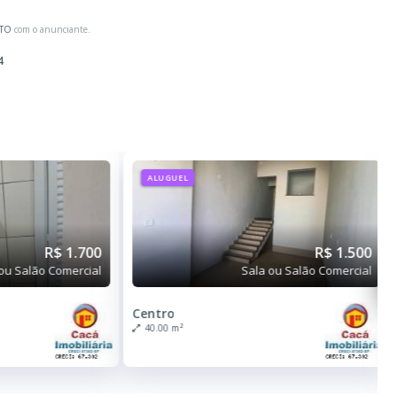
ATO
com o anunciante.
4
ALUGUEL
R$ 1.700
R$ 1.500
ou Salão Comercial
Sala ou Salão Comercial
Centro
40.00 m²