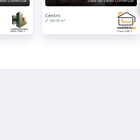
alão Comercial
Sala ou Salão Comercial
Centro
500.00 m²