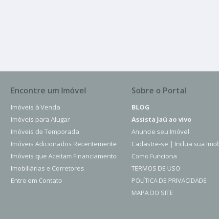
Vila Nova
100.00 m²
Encontre um Imóvel
Sobre o Portal
Imóveis à Venda
BLOG
Imóveis para Alugar
Assista Jaú ao vivo
Imóveis de Temporada
Anuncie seu Imóvel
Imóveis Adicionados Recentemente
Cadastre-se | Inclua sua Imob
Imóveis que Aceitam Financiamento
Como Funciona
Imobiliárias e Corretores
TERMOS DE USO
Entre em Contato
POLÍTICA DE PRIVACIDADE
MAPA DO SITE