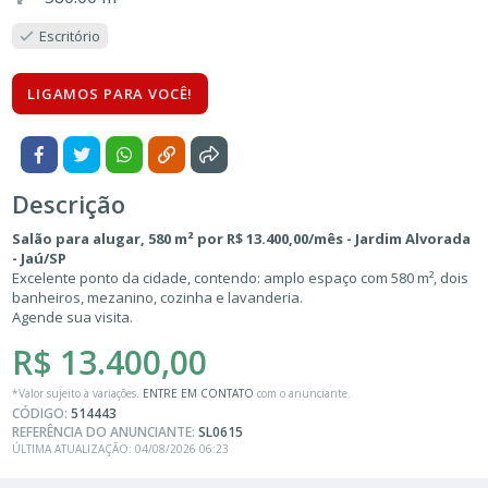
Escritório
LIGAMOS PARA VOCÊ!
Descrição
Salão para alugar, 580 m² por R$ 13.400,00/mês - Jardim Alvorada
- Jaú/SP
Excelente ponto da cidade, contendo: amplo espaço com 580 m², dois
banheiros, mezanino, cozinha e lavanderia.
Agende sua visita.
R$ 13.400,00
*Valor sujeito à variações.
ENTRE EM CONTATO
com o anunciante.
CÓDIGO:
514443
REFERÊNCIA DO ANUNCIANTE:
SL0615
ÚLTIMA ATUALIZAÇÃO: 04/08/2026 06:23