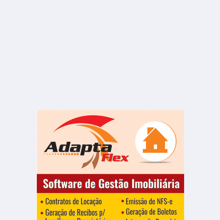
R$ 13.400
Sala ou Salão Comercial
Jardim Alvorada I
2 Banheiros
580.00 m²