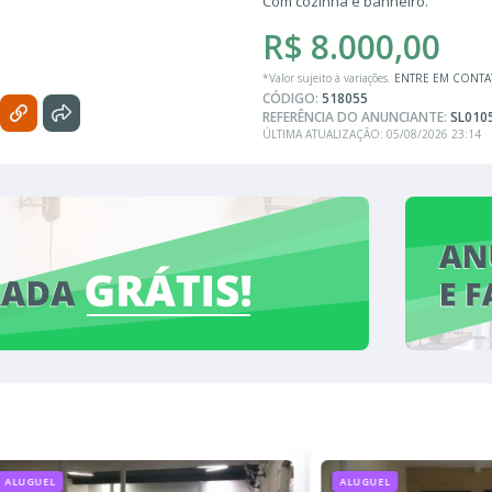
Com cozinha e banheiro.
R$ 8.000,00
*Valor sujeito à variações.
ENTRE EM CONT
CÓDIGO:
518055
REFERÊNCIA DO ANUNCIANTE:
SL010
ÚLTIMA ATUALIZAÇÃO: 05/08/2026 23:14
ALUGUEL
ALUGUEL