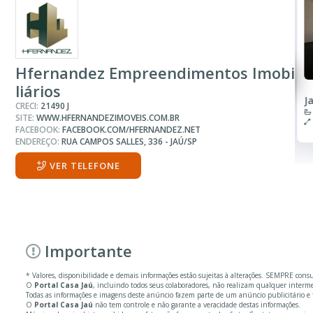
R$ 8.700
Sala ou Salão Comercial
Hfernandez Empreendimentos Imobi
liários
Jardim Jorge Atalla
J
CRECI:
21490 J
2 Banheiros
SITE:
WWW.HFERNANDEZIMOVEIS.COM.BR
83.00 m²
FACEBOOK:
FACEBOOK.COM/HFERNANDEZ.NET
ENDEREÇO:
RUA CAMPOS SALLES, 336 - JAÚ/SP
VER TELEFONE
Importante
* Valores, disponibilidade e demais informações estão sujeitas à alterações. SEMPRE cons
O
Portal Casa Jaú
, incluindo todos seus colaboradores, não realizam qualquer inter
Todas as informações e imagens deste anúncio fazem parte de um anúncio publicitário 
O
Portal Casa Jaú
não tem controle e não garante a veracidade destas informações.