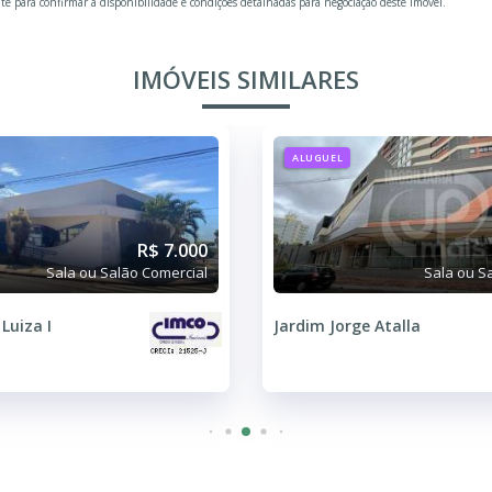
te para confirmar a disponibilidade e condições detalhadas para negociação deste imóvel.
IMÓVEIS SIMILARES
ALUGUEL
R$ 7.000
Sala ou Salão Comercial
Sala ou S
Luiza I
Jardim Jorge Atalla