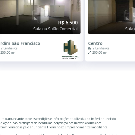
R$ 6.500
Sala ou Salão Comercial
Sala 
ardim São Francisco
Centro
2 Banheiros
2 Banheiros
250.00 m²
200.00 m²
ulte o anunciante sobre as condições e informações atualizadas do imóvel anunciado.
mediação e não participam de nenhuma negociação dos imóveis anunciados.
e foram fornecidas pelo anunciante Hfernandez Empreendimentos Imobiliários.