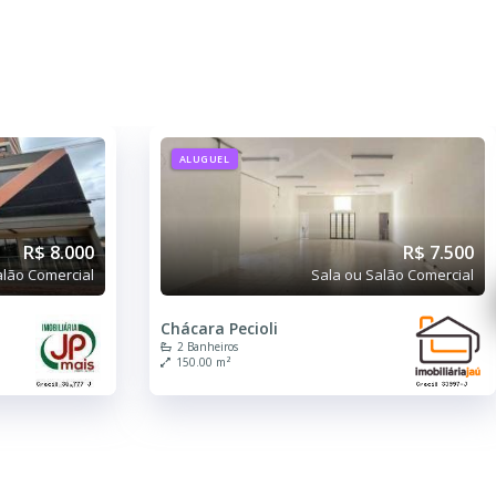
ALUGUEL
R$ 8.000
R$ 7.500
alão Comercial
Sala ou Salão Comercial
Chácara Pecioli
2 Banheiros
150.00 m²