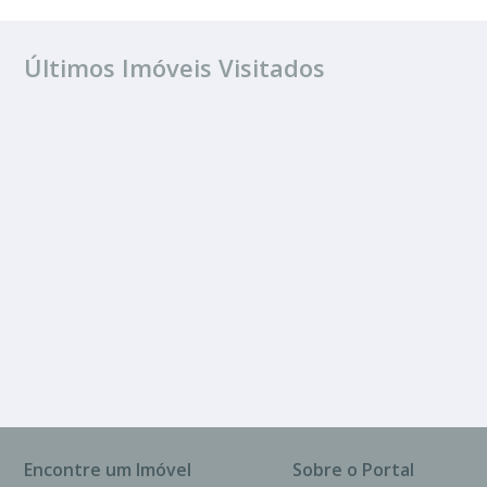
Últimos Imóveis Visitados
ALUGUEL
Centro
1 Banheiro
220.00 m²
Encontre um Imóvel
Sobre o Portal