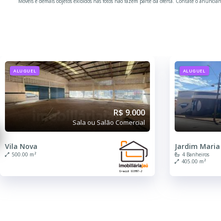
Móveis e demais objetos exibidos nas fotos não fazem parte da oferta. Contate o anuncian
ALUGUEL
ALUGUEL
R$ 9.000
Sala ou Salão Comercial
Vila Nova
Jardim Maria 
500.00 m²
4 Banheiros
405.00 m²