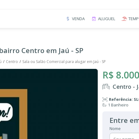
VENDA
ALUGUEL
TEMP
bairro Centro em Jaú - SP
ú
Centro
Sala ou Salão Comercial para alugar em Jaú - SP
R$ 8.000
Centro - 
Referência: SL
1 Banheiro
Entre em
Nome