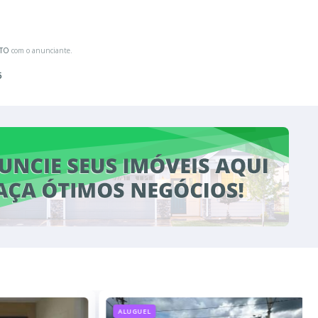
ATO
com o anunciante.
5
ALUGUEL