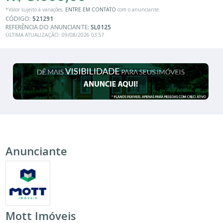
*Valor sujeito à variações.
ENTRE EM CONTATO
com o anunciante.
CÓDIGO:
521291
REFERÊNCIA DO ANUNCIANTE:
SL0125
ÚLTIMA ATUALIZAÇÃO: 09/08/2026 03:57
Anunciante
Mott Imóveis