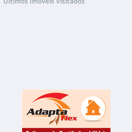
Últimos Imóveis Visitados
ALUGUEL
R$ 5.000
Sala ou Salão Comercial
Centro
2 Banheiros
120.00 m²