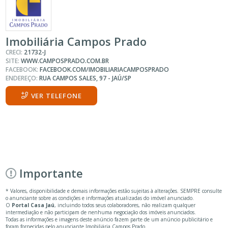
Imobiliária Campos Prado
CRECI:
21732-J
SITE:
WWW.CAMPOSPRADO.COM.BR
FACEBOOK:
FACEBOOK.COM/IMOBILIARIACAMPOSPRADO
ENDEREÇO:
RUA CAMPOS SALES, 97 - JAÚ/SP
VER TELEFONE
Importante
* Valores, disponibilidade e demais informações estão sujeitas à alterações. SEMPRE consulte
o anunciante sobre as condições e informações atualizadas do imóvel anunciado.
O
Portal Casa Jaú
, incluindo todos seus colaboradores, não realizam qualquer
intermediação e não participam de nenhuma negociação dos imóveis anunciados.
Todas as informações e imagens deste anúncio fazem parte de um anúncio publicitário e
foram fornecidas pelo anunciante Imobiliária Campos Prado.