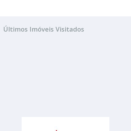
Últimos Imóveis Visitados
ALUGUEL
R$ 8.000
Casa
Centro
1 Banheiro
400.00 m²