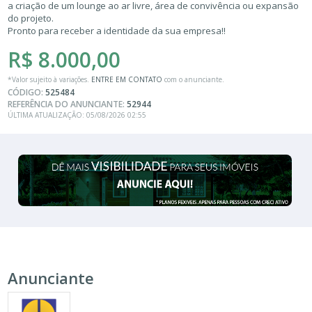
a criação de um lounge ao ar livre, área de convivência ou expansão
do projeto.
Pronto para receber a identidade da sua empresa!!
R$ 8.000,00
*Valor sujeito à variações.
ENTRE EM CONTATO
com o anunciante.
CÓDIGO:
525484
REFERÊNCIA DO ANUNCIANTE:
52944
ÚLTIMA ATUALIZAÇÃO: 05/08/2026 02:55
Anunciante