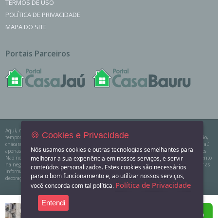
TERMOS DE USO
POLÍTICA DE PRIVACIDADE
MAPA DO SITE
Portais Parceiros
Aqui, no Portal Casa Jaú você encontra os imóveis para venda, locação e aluguel de
🍪 Cookies e Privacidade
temporada das principais imobiliárias e corretores em um só lugar. Precisando de um salão,
chácara, casa na praia ou sítio para eventos? Aqui você também encontra! O Portal Casa Jaú
Nós usamos cookies e outras tecnologias semelhantes para
apenas divulga as informações cadastradas pelos usuários como um sistema de classificados.
Não nos responsabilizamos pelo conteúdo dos anúncios e não temos nenhum envolvimento
melhorar a sua experiência em nossos serviços, e servir
na negociação dos imóveis. SEMPRE consulte a imobiliária ou proprietário para confirmar as
conteúdos personalizados. Estes cookies são necessários
informações anunciadas. Algumas imagens podem ser meramente ilustrativas. Itens de
para o bom funcionamento e, ao utilizar nossos serviços,
decoração e outros objetos podem não fazer parte da oferta.
Política de Privacidade
você concorda com tal política.
2011-2026 Portal Casa Jaú - CNPJ responsável: 32.709.269/0001-
Entendi
Sala ou Salão Comercial para alugar no bairro Cent
38 - Todos os direitos reservados.