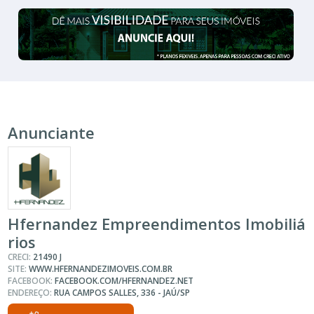
Anunciante
Hfernandez Empreendimentos Imobiliá
rios
CRECI:
21490 J
SITE:
WWW.HFERNANDEZIMOVEIS.COM.BR
FACEBOOK:
FACEBOOK.COM/HFERNANDEZ.NET
ENDEREÇO:
RUA CAMPOS SALLES, 336 - JAÚ/SP