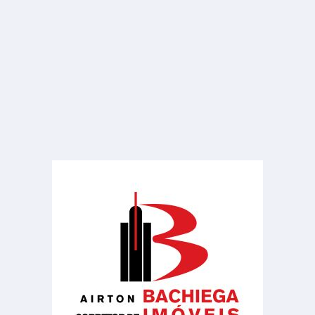
R$ 1.000
Sala ou Salão Comercial
Jardim Santa Rosa
1 Banheiro
80.00 m²