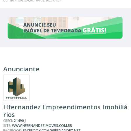
ÚLTIMA ATUALIZAÇÃO: 04/08/2026 01:54
Anunciante
Hfernandez Empreendimentos Imobiliá
rios
CRECI:
21490 J
SITE:
WWW.HFERNANDEZIMOVEIS.COM.BR
FACEBOOK:
FACEBOOK.COM/HFERNANDEZ.NET