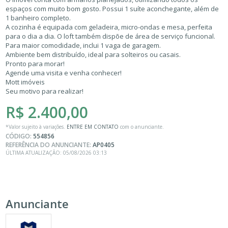
espaços com muito bom gosto. Possui 1 suíte aconchegante, além de
1 banheiro completo.
A cozinha é equipada com geladeira, micro-ondas e mesa, perfeita
para o dia a dia. O loft também dispõe de área de serviço funcional.
Para maior comodidade, inclui 1 vaga de garagem.
Ambiente bem distribuído, ideal para solteiros ou casais.
Pronto para morar!
Agende uma visita e venha conhecer!
Mott imóveis
Seu motivo para realizar!
R$ 2.400,00
*Valor sujeito à variações.
ENTRE EM CONTATO
com o anunciante.
CÓDIGO:
554856
REFERÊNCIA DO ANUNCIANTE:
AP0405
ÚLTIMA ATUALIZAÇÃO: 05/08/2026 03:13
Anunciante