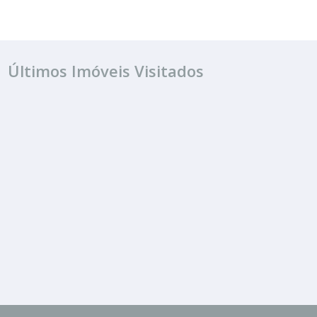
Últimos Imóveis Visitados
ALUGUEL
R$ 2.400
Apartamento
Jardim Alvorada II
1 Quarto
1 Banheiro
59.00 m²