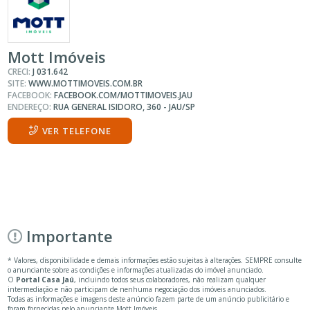
Mott Imóveis
CRECI:
J 031.642
SITE:
WWW.MOTTIMOVEIS.COM.BR
FACEBOOK:
FACEBOOK.COM/MOTTIMOVEIS.JAU
ENDEREÇO:
RUA GENERAL ISIDORO, 360 - JAU/SP
VER TELEFONE
Importante
* Valores, disponibilidade e demais informações estão sujeitas à alterações. SEMPRE consulte
o anunciante sobre as condições e informações atualizadas do imóvel anunciado.
O
Portal Casa Jaú
, incluindo todos seus colaboradores, não realizam qualquer
intermediação e não participam de nenhuma negociação dos imóveis anunciados.
Todas as informações e imagens deste anúncio fazem parte de um anúncio publicitário e
foram fornecidas pelo anunciante Mott Imóveis.