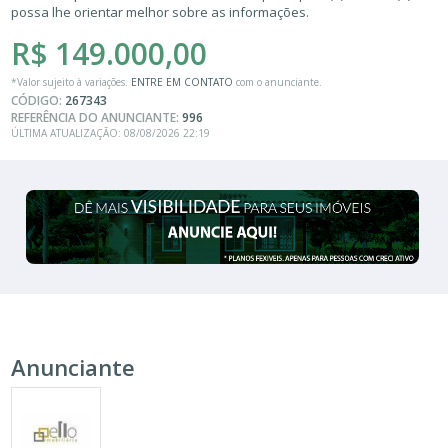
possa lhe orientar melhor sobre as informações.
R$ 149.000,00
*Valor sujeito à variações.
ENTRE EM CONTATO
com o anunciante.
CÓDIGO:
267343
REFERÊNCIA DO ANUNCIANTE:
996
ÚLTIMA ATUALIZAÇÃO: 08/08/2026 22:19
Anunciante