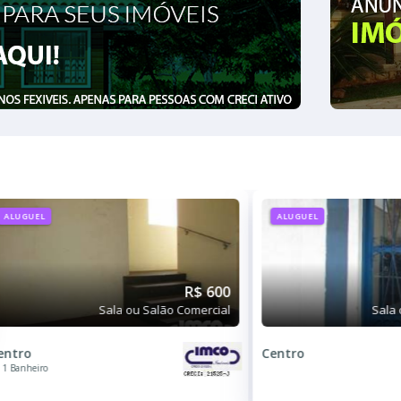
ALUGUEL
ALUGUEL
R$ 600
Sala ou Salão Comercial
Sala 
entro
Centro
1 Banheiro