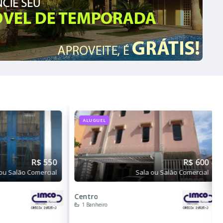
ALUGUEL
R$ 550
R$ 600
ou Salão Comercial
Sala ou Salão Comercial
Centro
1 Banheiro