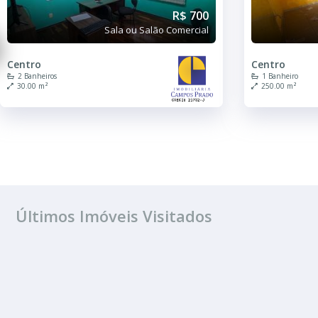
R$ 700
Sala ou Salão Comercial
Centro
Centro
2 Banheiros
1 Banheiro
30.00 m²
250.00 m²
Últimos Imóveis Visitados
ALUGUEL