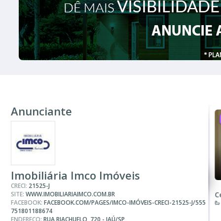
Anunciante
ALUGUEL
R$ 450
Sala ou Salão Comercial
Imobiliária Imco Imóveis
CRECI:
21525-J
SITE:
WWW.IMOBILIARIAIMCO.COM.BR
Centro
C
FACEBOOK:
FACEBOOK.COM/PAGES/IMCO-IMÓVEIS-CRECI-21525-J/555
1 Banheiro
751801188674
ENDEREÇO:
RUA RIACHUELO, 720 - JAÚ/SP