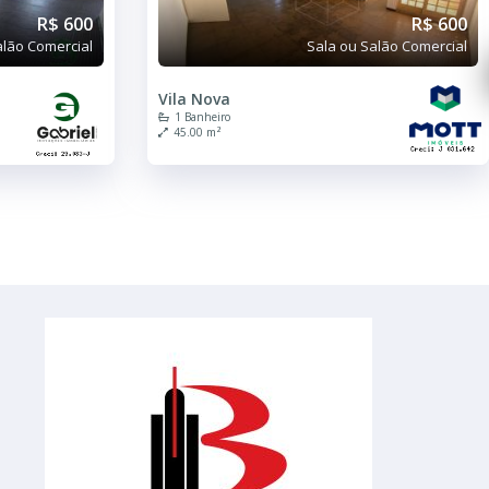
R$ 600
R$ 600
alão Comercial
Sala ou Salão Comercial
Vila Nova
1 Banheiro
45.00 m²