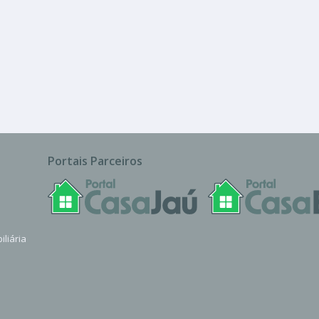
Sala ou Salão Comercial
Portais Parceiros
iliária