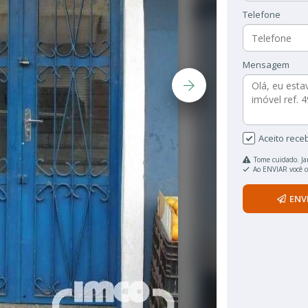
Telefone
Mensagem
Aceito rece
Tome cuidado. Ja
Ao ENVIAR você 
ENV