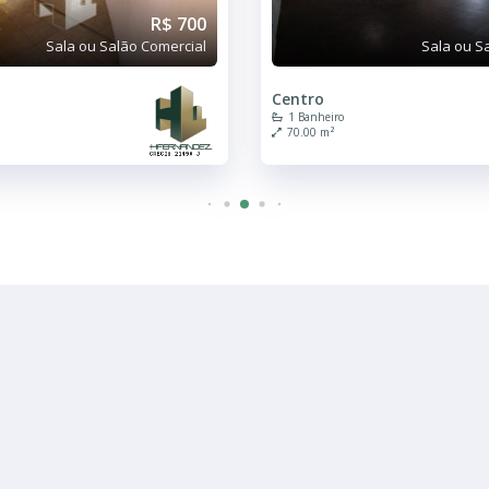
R$ 700
Sala ou Salão Comercial
Sala ou S
Centro
1 Banheiro
70.00 m²
R$ 550