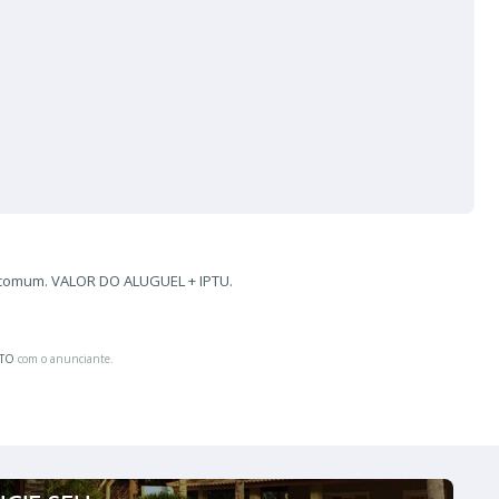
 comum. VALOR DO ALUGUEL + IPTU.
ATO
com o anunciante.