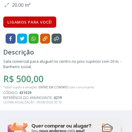
20.00 m²
LIGAMOS PARA VOCÊ!
Descrição
Sala comercial para aluguel no centro no piso superior com 20 m. -
Banheiro social.
R$ 500,00
*Valor sujeito à variações.
ENTRE EM CONTATO
com o anunciante.
CÓDIGO:
431029
REFERÊNCIA DO ANUNCIANTE:
4219
ÚLTIMA ATUALIZAÇÃO: 09/08/2026 00:16