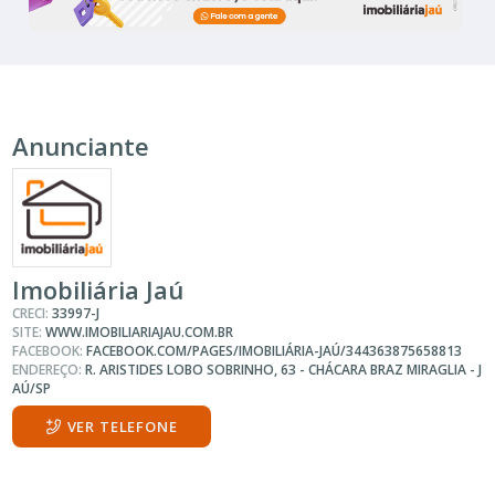
Anunciante
Imobiliária Jaú
CRECI:
33997-J
SITE:
WWW.IMOBILIARIAJAU.COM.BR
FACEBOOK:
FACEBOOK.COM/PAGES/IMOBILIÁRIA-JAÚ/344363875658813
ENDEREÇO:
R. ARISTIDES LOBO SOBRINHO, 63 - CHÁCARA BRAZ MIRAGLIA - J
AÚ/SP
VER TELEFONE